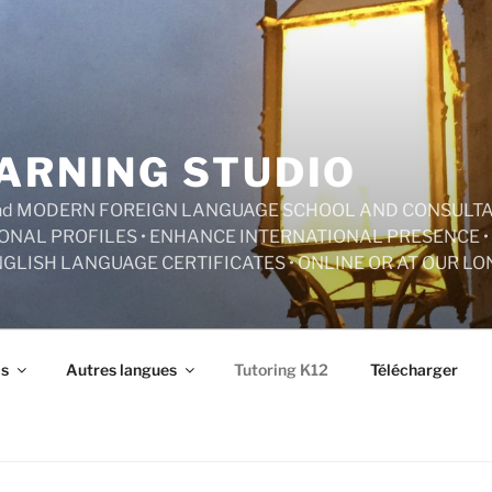
ARNING STUDIO
 and MODERN FOREIGN LANGUAGE SCHOOL AND CONSULT
ONAL PROFILES • ENHANCE INTERNATIONAL PRESENCE • 
NGLISH LANGUAGE CERTIFICATES • ONLINE OR AT OUR L
is
Autres langues
Tutoring K12
Télécharger