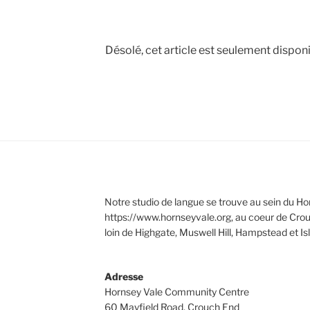
G
Désolé, cet article est seulement dispon
Notre studio de langue se trouve au sein du 
https://www.hornseyvale.org, au coeur de Crou
loin de Highgate, Muswell Hill, Hampstead et Isl
Adresse
Hornsey Vale Community Centre
60 Mayfield Road, Crouch End