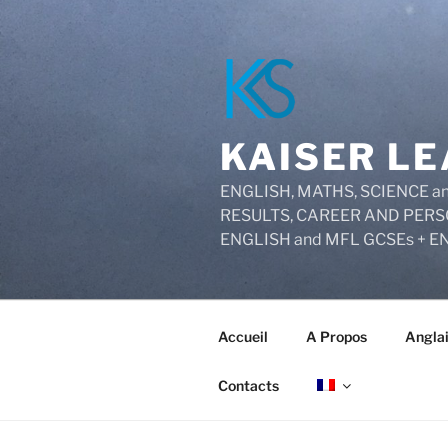
Aller
au
contenu
principal
KAISER LE
ENGLISH, MATHS, SCIENCE
RESULTS, CAREER AND PERS
ENGLISH and MFL GCSEs + E
Accueil
A Propos
Angla
Contacts