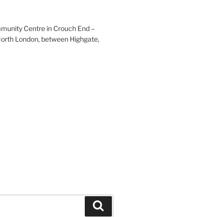
mmunity Centre in Crouch End –
 North London, between Highgate,
Search