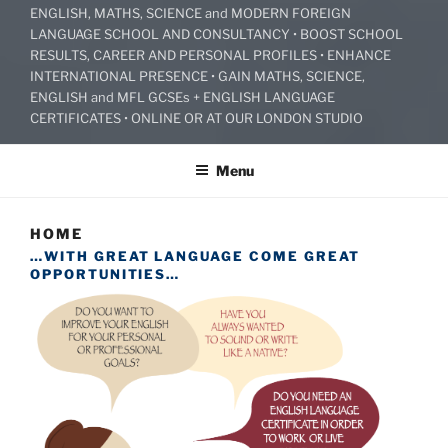
ENGLISH, MATHS, SCIENCE and MODERN FOREIGN
LANGUAGE SCHOOL AND CONSULTANCY • BOOST SCHOOL
RESULTS, CAREER AND PERSONAL PROFILES • ENHANCE
INTERNATIONAL PRESENCE • GAIN MATHS, SCIENCE,
ENGLISH and MFL GCSEs + ENGLISH LANGUAGE
CERTIFICATES • ONLINE OR AT OUR LONDON STUDIO
Menu
HOME
…WITH GREAT LANGUAGE COME GREAT
OPPORTUNITIES…