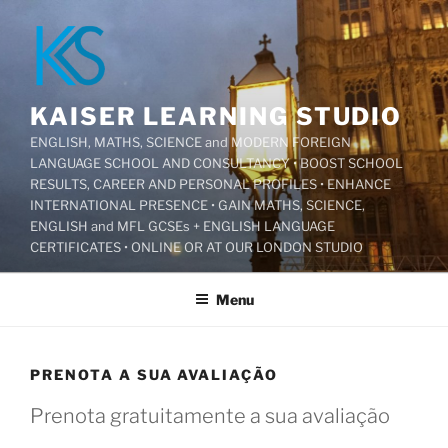
Pular
para
o
conteúdo
KAISER LEARNING STUDIO
ENGLISH, MATHS, SCIENCE and MODERN FOREIGN
LANGUAGE SCHOOL AND CONSULTANCY • BOOST SCHOOL
RESULTS, CAREER AND PERSONAL PROFILES • ENHANCE
INTERNATIONAL PRESENCE • GAIN MATHS, SCIENCE,
ENGLISH and MFL GCSEs + ENGLISH LANGUAGE
CERTIFICATES • ONLINE OR AT OUR LONDON STUDIO
Menu
PRENOTA A SUA AVALIAÇÃO
Prenota gratuitamente a sua avaliação