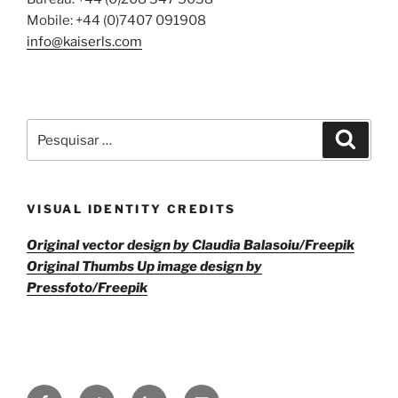
Mobile: +44 (0)7407 091908
info@kaiserls.com
Pesquisar
Pesqui
por:
VISUAL IDENTITY CREDITS
Original vector design by Claudia Balasoiu/Freepik
Original Thumbs Up image design by
Pressfoto/Freepik
Facebook
Twitter
LinkedIn
Email