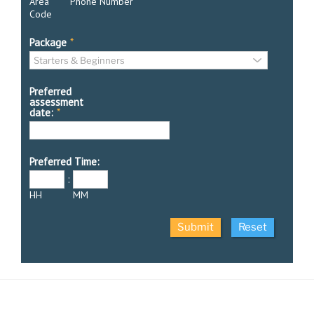
Area
Phone Number
Code
Package
*
Preferred
assessment
date:
*
Preferred Time:
:
HH
MM
Submit
Reset